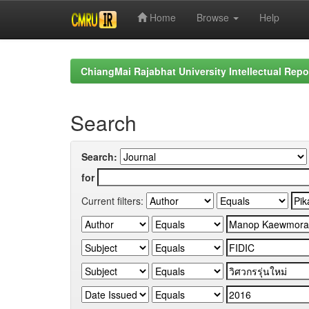
Home
Browse
Help
Skip
navigation
ChiangMai Rajabhat University Intellectual Repo
Search
Search:
for
Current filters: