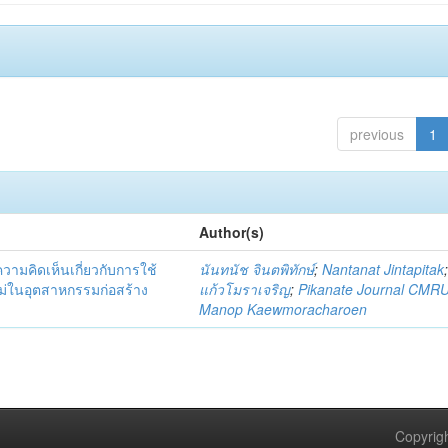
previous
1
Author(s)
มคิดเห็นเกี่ยวกับการใช้
นันทนัช จินตพิทักษ์
;
Nantanat Jintapitak
่ในอุตสาหกรรมก่อสร้าง
แก้วโมราเจริญ
;
Pikanate Journal CMR
Manop Kaewmoracharoen
Copyrigh