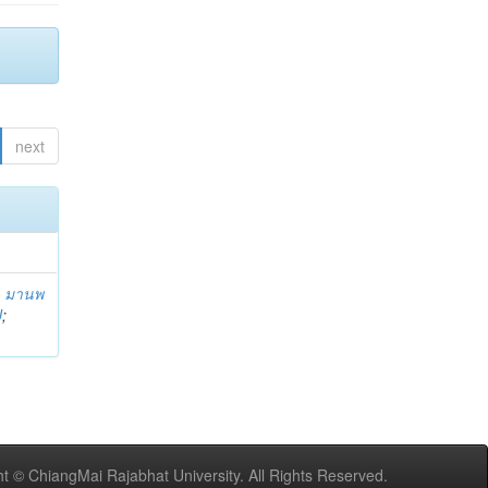
next
;
มานพ
U
;
t © ChiangMai Rajabhat University. All Rights Reserved.