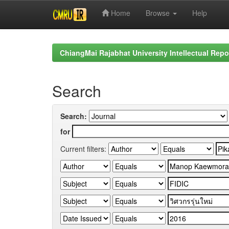
Home
Browse
Help
Skip
navigation
ChiangMai Rajabhat University Intellectual Repo
Search
Search:
for
Current filters: