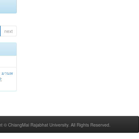
next
;
มานพ
U
;
t © ChiangMai Rajabhat University. All Rights Reserved.