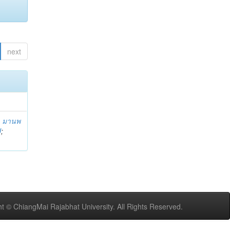
next
;
มานพ
U
;
t © ChiangMai Rajabhat University. All Rights Reserved.