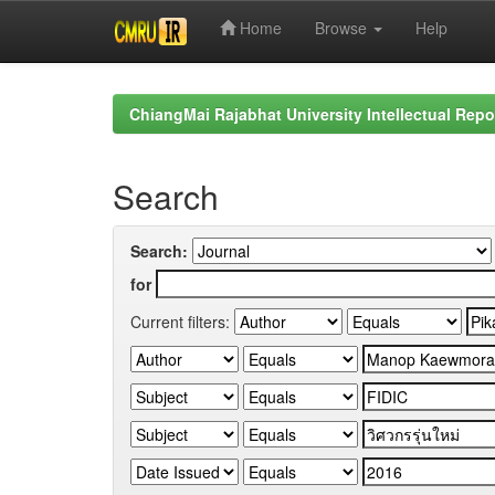
Home
Browse
Help
Skip
navigation
ChiangMai Rajabhat University Intellectual Repo
Search
Search:
for
Current filters: