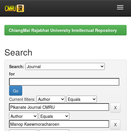
Skip
navigation
ChiangMai Rajabhat University Intellectual Repository
Search
Search:
for
Current filters: