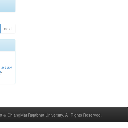
next
;
มานพ
U
;
t © ChiangMai Rajabhat University. All Rights Reserved.