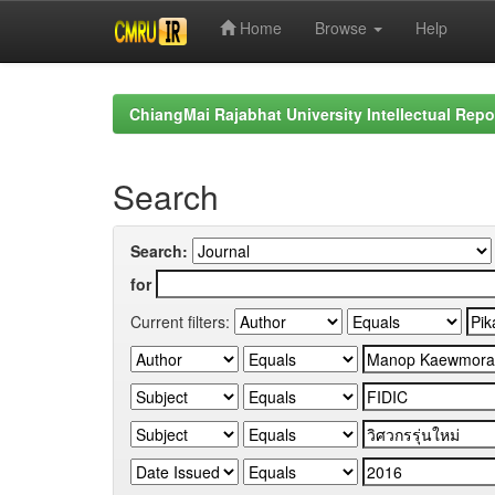
Home
Browse
Help
Skip
navigation
ChiangMai Rajabhat University Intellectual Repo
Search
Search:
for
Current filters: