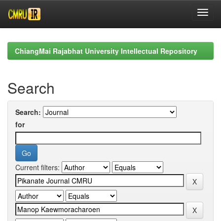
Skip
navigation
ChiangMai Rajabhat University Intellectual Repository
Search
Search:
for
Current filters: