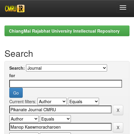
Skip
navigation
ChiangMai Rajabhat University Intellectual Repository
Search
Search:
for
Current filters: