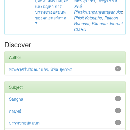
ยุทธศาสตร์ กลยุทธ์
พิพิธ สุตาทร
;
ไพฑูรย์ รื่น
และปัญหา การ
สัตย์,
บรรพชาอุปสมบท
Phrakrusripariyattayanukit
;
ของคณะสงฆ์ภาค
Phisit Kotsupho, Paitoon
7
Ruensat
;
Pikanate Journal
CMRU
Discover
Author
พระครูศรีปริยัตยานุกิจ, พิพิธ สุตาทร
1
Subject
Sangha
1
กลยุทธ์
1
บรรพชาอุปสมบท
1