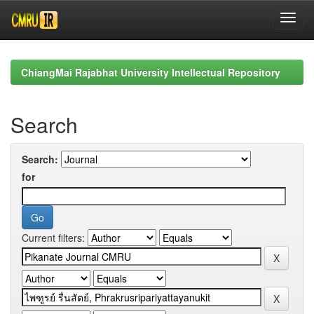
Skip
navigation
ChiangMai Rajabhat University Intellectual Repository
Search
Search:
for
Current filters: