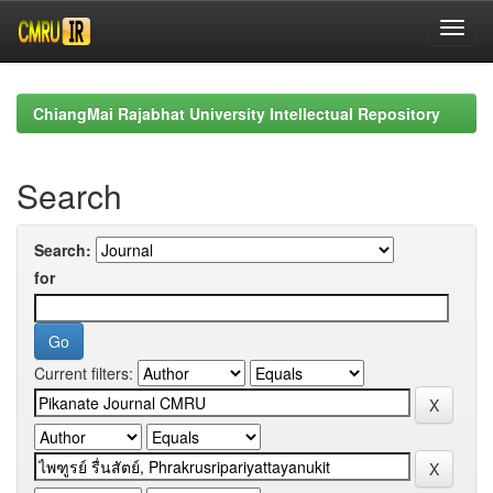
Skip
navigation
ChiangMai Rajabhat University Intellectual Repository
Search
Search:
for
Current filters: