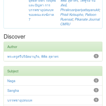
ยุทธศาสตร์ กลยุทธ์
พิพิธ สุตาทร
;
ไพฑูรย์ รื่น
และปัญหา การ
สัตย์,
บรรพชาอุปสมบท
Phrakrusripariyattayanukit
;
ของคณะสงฆ์ภาค
Phisit Kotsupho, Paitoon
7
Ruensat
;
Pikanate Journal
CMRU
Discover
Author
พระครูศรีปริยัตยานุกิจ, พิพิธ สุตาทร
1
Subject
Naga
1
Sangha
1
บรรพชาอุปสมบท
1