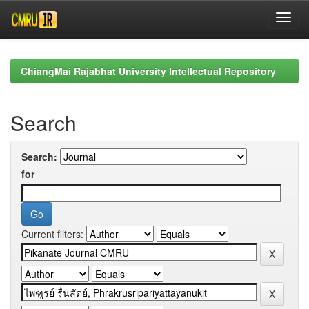
Skip
navigation
ChiangMai Rajabhat University Intellectual Repository
Search
Search:
for
Current filters: