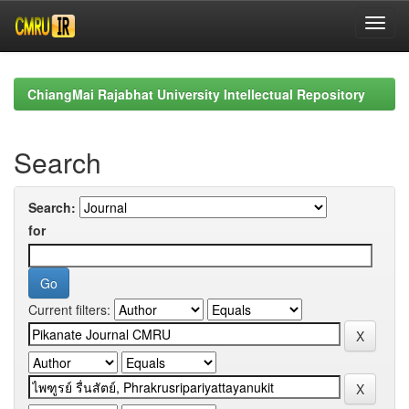
Skip
navigation
ChiangMai Rajabhat University Intellectual Repository
Search
Search:
for
Current filters: