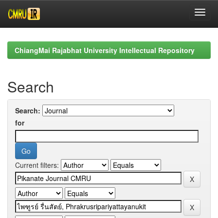
Skip
navigation
ChiangMai Rajabhat University Intellectual Repository
Search
Search:
for
Current filters: