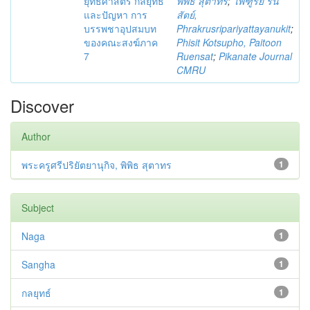
ยุทธศาสตร์ กลยุทธ์
พิพิธ สุตาทร
;
ไพฑูรย์ รื่น
และปัญหา การ
สัตย์,
บรรพชาอุปสมบท
Phrakrusripariyattayanukit
;
ของคณะสงฆ์ภาค
Phisit Kotsupho, Paitoon
7
Ruensat
;
Pikanate Journal
CMRU
Discover
Author
พระครูศรีปริยัตยานุกิจ, พิพิธ สุตาทร
1
Subject
Naga
1
Sangha
1
กลยุทธ์
1