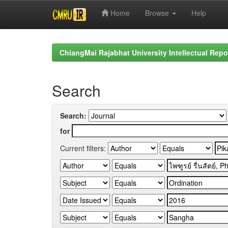
Home
Browse
Help
Skip
navigation
ChiangMai Rajabhat University Intellectual Repo
Search
Search:
for
Current filters: