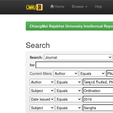
Home
Browse
Help
Skip
navigation
ChiangMai Rajabhat University Intellectual Repo
Search
Search:
for
Current filters: