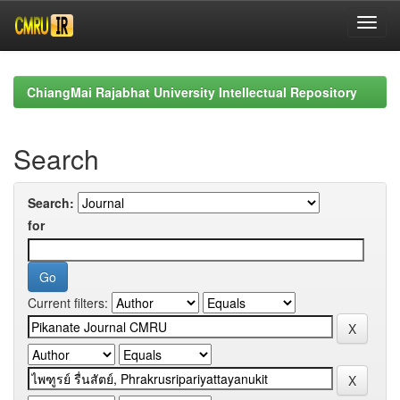
Skip
navigation
ChiangMai Rajabhat University Intellectual Repository
Search
Search:
for
Current filters: