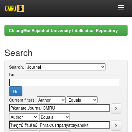
Skip
navigation
ChiangMai Rajabhat University Intellectual Repository
Search
Search:
for
Current filters: