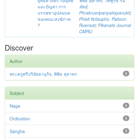
ยุทธศาสตร์ กลยุทธ์
พิพิธ สุตาทร
;
ไพฑูรย์ รื่น
และปัญหา การ
สัตย์,
บรรพชาอุปสมบท
Phrakrusripariyattayanukit
;
ของคณะสงฆ์ภาค
Phisit Kotsupho, Paitoon
7
Ruensat
;
Pikanate Journal
CMRU
Discover
Author
พระครูศรีปริยัตยานุกิจ, พิพิธ สุตาทร
1
Subject
Naga
1
Ordination
1
Sangha
1