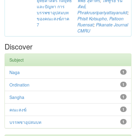
ยุทธศาสตร์ กลยุทธ์
พิพิธ สุตาทร
;
ไพฑูรย์ รื่น
และปัญหา การ
สัตย์,
บรรพชาอุปสมบท
Phrakrusripariyattayanukit
;
ของคณะสงฆ์ภาค
Phisit Kotsupho, Paitoon
7
Ruensat
;
Pikanate Journal
CMRU
Discover
Subject
Naga
1
Ordination
1
Sangha
1
คณะสงฆ์
1
บรรพชาอุปสมบท
1