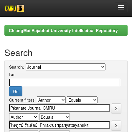
Skip
navigation
ChiangMai Rajabhat University Intellectual Repository
Search
Search:
for
Current filters: