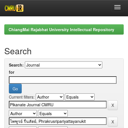
Skip
navigation
ChiangMai Rajabhat University Intellectual Repository
Search
Search:
for
Current filters: