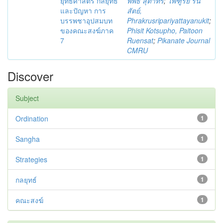
ยุทธศาสตร์ กลยุทธ์
พิพิธ สุตาทร
;
ไพฑูรย์ รื่น
และปัญหา การ
สัตย์,
บรรพชาอุปสมบท
Phrakrusripariyattayanukit
;
ของคณะสงฆ์ภาค
Phisit Kotsupho, Paitoon
7
Ruensat
;
Pikanate Journal
CMRU
Discover
Subject
Ordination
1
Sangha
1
Strategies
1
กลยุทธ์
1
คณะสงฆ์
1