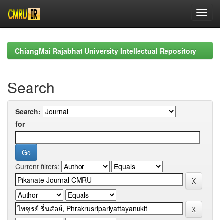
Skip
navigation
ChiangMai Rajabhat University Intellectual Repository
Search
Search:
for
Current filters: