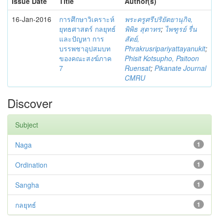
Issue Date
Title
Author(s)
16-Jan-2016
การศึกษาวิเคราะห์
พระครูศรีปริยัตยานุกิจ,
ยุทธศาสตร์ กลยุทธ์
พิพิธ สุตาทร
;
ไพฑูรย์ รื่น
และปัญหา การ
สัตย์,
บรรพชาอุปสมบท
Phrakrusripariyattayanukit
;
ของคณะสงฆ์ภาค
Phisit Kotsupho, Paitoon
7
Ruensat
;
Pikanate Journal
CMRU
Discover
Subject
Naga
1
Ordination
1
Sangha
1
กลยุทธ์
1