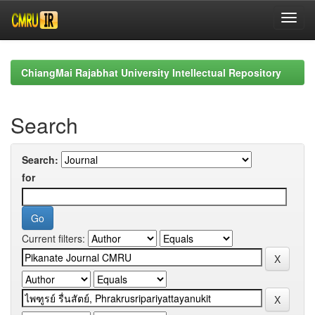
Skip
navigation
ChiangMai Rajabhat University Intellectual Repository
Search
Search:
for
Current filters: