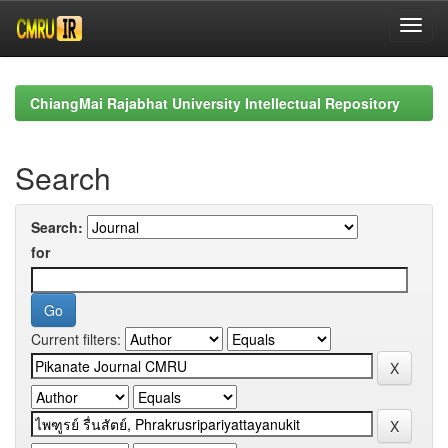
Skip
navigation
ChiangMai Rajabhat University Intellectual Repository
Search
Search:
for
Current filters: