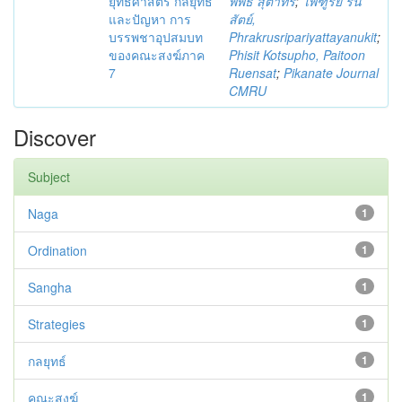
ยุทธศาสตร์ กลยุทธ์
พิพิธ สุตาทร
;
ไพฑูรย์ รื่น
และปัญหา การ
สัตย์,
บรรพชาอุปสมบท
Phrakrusripariyattayanukit
;
ของคณะสงฆ์ภาค
Phisit Kotsupho, Paitoon
7
Ruensat
;
Pikanate Journal
CMRU
Discover
Subject
Naga
1
Ordination
1
Sangha
1
Strategies
1
กลยุทธ์
1
คณะสงฆ์
1