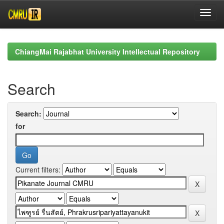
Skip
navigation
ChiangMai Rajabhat University Intellectual Repository
Search
Search:
for
Current filters: