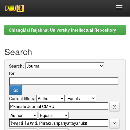
Skip
navigation
ChiangMai Rajabhat University Intellectual Repository
Search
Search:
for
Current filters: