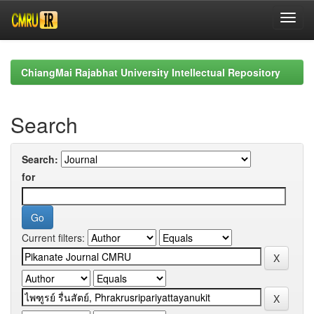
Skip
navigation
ChiangMai Rajabhat University Intellectual Repository
Search
Search:
for
Current filters: