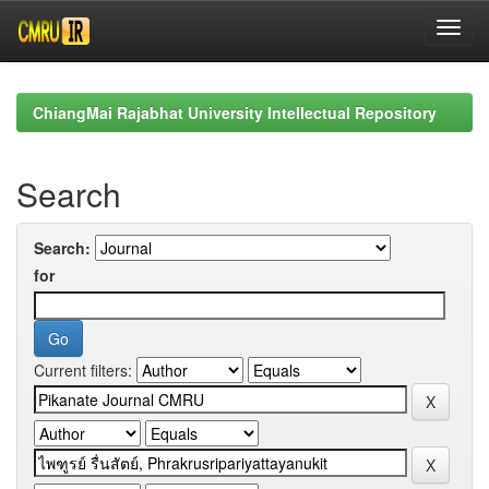
Skip
navigation
ChiangMai Rajabhat University Intellectual Repository
Search
Search:
for
Current filters: