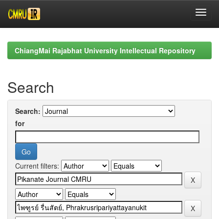
Skip
navigation
ChiangMai Rajabhat University Intellectual Repository
Search
Search:
for
Current filters: