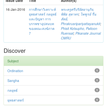
Issue Date
Title
Author(s)
16-Jan-2016
การศึกษาวิเคราะห์
พระครูศรีปริยัตยานุกิจ,
ยุทธศาสตร์ กลยุทธ์
พิพิธ สุตาทร
;
ไพฑูรย์ รื่น
และปัญหา การ
สัตย์,
บรรพชาอุปสมบท
Phrakrusripariyattayanukit
;
ของคณะสงฆ์ภาค
Phisit Kotsupho, Paitoon
7
Ruensat
;
Pikanate Journal
CMRU
Discover
Subject
Ordination
1
Sangha
1
กลยุทธ์
1
ยุทธศาสตร์
1