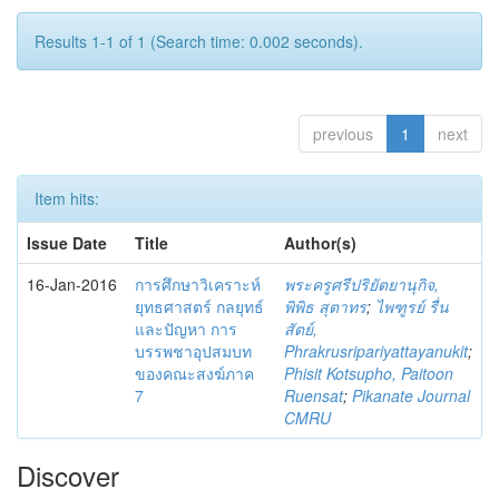
Results 1-1 of 1 (Search time: 0.002 seconds).
previous
1
next
Item hits:
Issue Date
Title
Author(s)
16-Jan-2016
การศึกษาวิเคราะห์
พระครูศรีปริยัตยานุกิจ,
ยุทธศาสตร์ กลยุทธ์
พิพิธ สุตาทร
;
ไพฑูรย์ รื่น
และปัญหา การ
สัตย์,
บรรพชาอุปสมบท
Phrakrusripariyattayanukit
;
ของคณะสงฆ์ภาค
Phisit Kotsupho, Paitoon
7
Ruensat
;
Pikanate Journal
CMRU
Discover