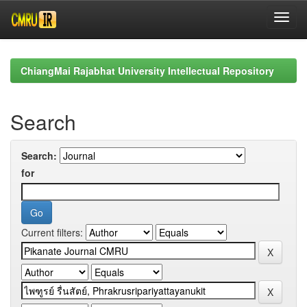
Skip
navigation
ChiangMai Rajabhat University Intellectual Repository
Search
Search:
for
Current filters: