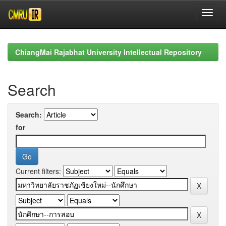
Skip
navigation
ChiangMai Rajabhat University Intellectual Repository
Search
Search:
for
Current filters: