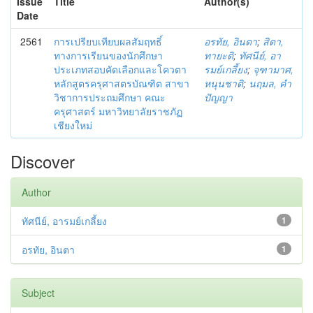
Issue
Title
Author(s)
Date
2561
การเปรียบเทียบผลสัมฤทธิ์
อรทัย, อินตา
;
สิตา,
ทางการเรียนของนักศึกษา
ทายะติ
;
ทัศนีย์, อา
ประเภทสอบคัดเลือกและโควตา
รมย์เกลี้ยง
;
จุฑามาศ,
หลักสูตรครุศาสตรบัณฑิต สาขา
หนุนชาติ
;
นฤมล, คำ
วิชาการประถมศึกษา คณะ
ปัญญา
ครุศาสตร์ มหาวิทยาลัยราชภัฏ
เชียงใหม่
Discover
Author
ทัศนีย์, อารมย์เกลี้ยง
1
อรทัย, อินตา
1
Subject