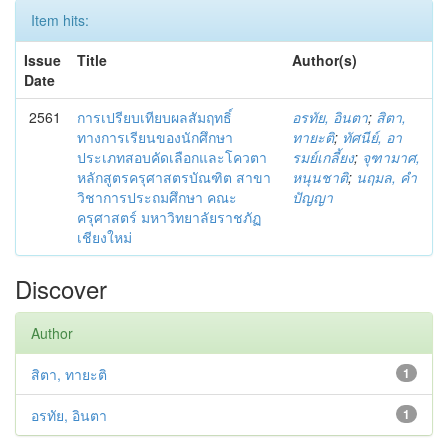
Item hits:
Issue
Title
Author(s)
Date
2561
การเปรียบเทียบผลสัมฤทธิ์
อรทัย, อินตา
;
สิตา,
ทางการเรียนของนักศึกษา
ทายะติ
;
ทัศนีย์, อา
ประเภทสอบคัดเลือกและโควตา
รมย์เกลี้ยง
;
จุฑามาศ,
หลักสูตรครุศาสตรบัณฑิต สาขา
หนุนชาติ
;
นฤมล, คำ
วิชาการประถมศึกษา คณะ
ปัญญา
ครุศาสตร์ มหาวิทยาลัยราชภัฏ
เชียงใหม่
Discover
Author
สิตา, ทายะติ
1
อรทัย, อินตา
1