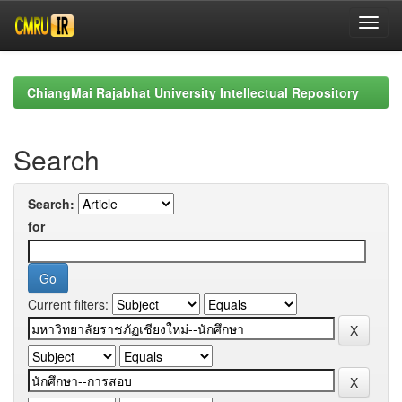
Skip
navigation
ChiangMai Rajabhat University Intellectual Repository
Search
Search:
for
Current filters: