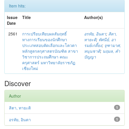
Item hits:
Issue
Title
Author(s)
Date
2561
การเปรียบเทียบผลสัมฤทธิ์
อรทัย, อินตา
;
สิตา,
ทางการเรียนของนักศึกษา
ทายะติ
;
ทัศนีย์, อา
ประเภทสอบคัดเลือกและโควตา
รมย์เกลี้ยง
;
จุฑามาศ,
หลักสูตรครุศาสตรบัณฑิต สาขา
หนุนชาติ
;
นฤมล, คำ
วิชาการประถมศึกษา คณะ
ปัญญา
ครุศาสตร์ มหาวิทยาลัยราชภัฏ
เชียงใหม่
Discover
Author
สิตา, ทายะติ
1
อรทัย, อินตา
1