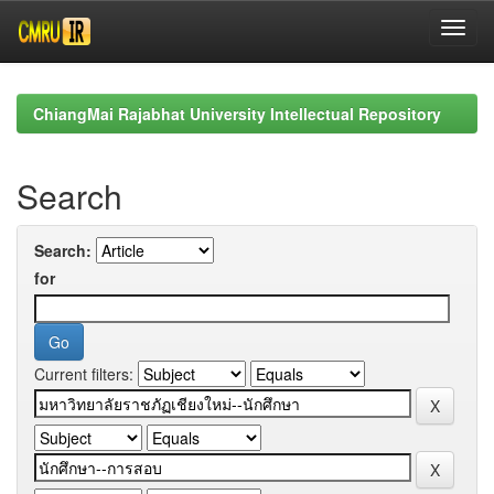
Skip
navigation
ChiangMai Rajabhat University Intellectual Repository
Search
Search:
for
Current filters: