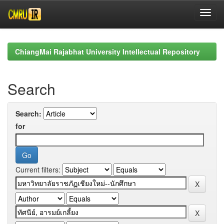
Skip
navigation
ChiangMai Rajabhat University Intellectual Repository
Search
Search:
for
Current filters: