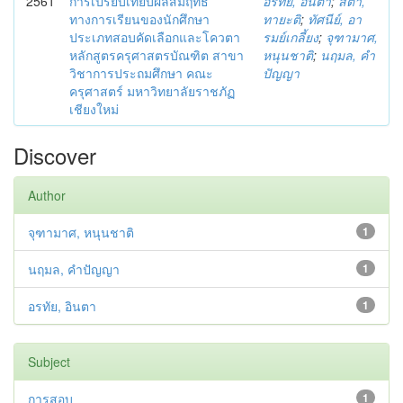
2561
การเปรียบเทียบผลสัมฤทธิ์
อรทัย, อินตา
;
สิตา,
ทางการเรียนของนักศึกษา
ทายะติ
;
ทัศนีย์, อา
ประเภทสอบคัดเลือกและโควตา
รมย์เกลี้ยง
;
จุฑามาศ,
หลักสูตรครุศาสตรบัณฑิต สาขา
หนุนชาติ
;
นฤมล, คำ
วิชาการประถมศึกษา คณะ
ปัญญา
ครุศาสตร์ มหาวิทยาลัยราชภัฏ
เชียงใหม่
Discover
Author
จุฑามาศ, หนุนชาติ
1
นฤมล, คำปัญญา
1
อรทัย, อินตา
1
Subject
การสอบ
1