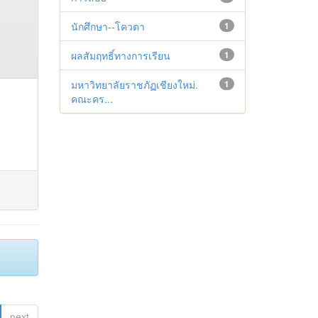
นักศึกษา--โควตา
1
ผลสัมฤทธิ์ทางการเรียน
1
มหาวิทยาลัยราชภัฏเชียงใหม่.
1
คณะคร...
next