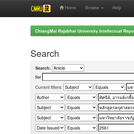
Home
Browse
Help
Skip
navigation
ChiangMai Rajabhat University Intellectual Repo
Search
Search:
for
Current filters: