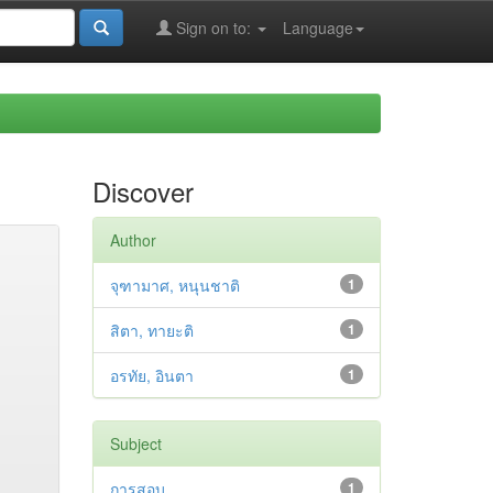
Sign on to:
Language
Discover
Author
จุฑามาศ, หนุนชาติ
1
สิตา, ทายะติ
1
อรทัย, อินตา
1
Subject
การสอบ
1