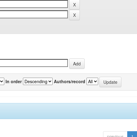
In order
Authors/record
previous
1