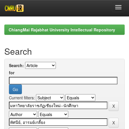
Skip
navigation
ChiangMai Rajabhat University Intellectual Repository
Search
Search:
for
Current filters: