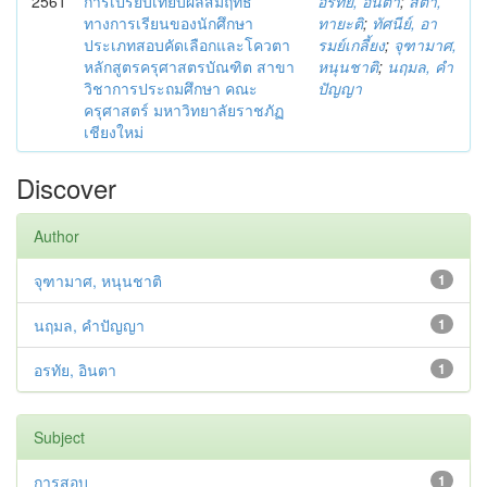
2561
การเปรียบเทียบผลสัมฤทธิ์
อรทัย, อินตา
;
สิตา,
ทางการเรียนของนักศึกษา
ทายะติ
;
ทัศนีย์, อา
ประเภทสอบคัดเลือกและโควตา
รมย์เกลี้ยง
;
จุฑามาศ,
หลักสูตรครุศาสตรบัณฑิต สาขา
หนุนชาติ
;
นฤมล, คำ
วิชาการประถมศึกษา คณะ
ปัญญา
ครุศาสตร์ มหาวิทยาลัยราชภัฏ
เชียงใหม่
Discover
Author
จุฑามาศ, หนุนชาติ
1
นฤมล, คำปัญญา
1
อรทัย, อินตา
1
Subject
การสอบ
1