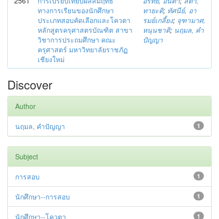
2561
การเปรียบเทียบผลสัมฤทธิ์
อรทัย, อินตา
;
สิตา,
ทางการเรียนของนักศึกษา
ทายะติ
;
ทัศนีย์, อา
ประเภทสอบคัดเลือกและโควตา
รมย์เกลี้ยง
;
จุฑามาศ,
หลักสูตรครุศาสตรบัณฑิต สาขา
หนุนชาติ
;
นฤมล, คำ
วิชาการประถมศึกษา คณะ
ปัญญา
ครุศาสตร์ มหาวิทยาลัยราชภัฏ
เชียงใหม่
Discover
Author
นฤมล, คำปัญญา
1
Subject
การสอบ
1
นักศึกษา--การสอบ
1
นักศึกษา--โควตา
1