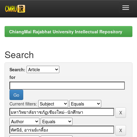
Skip
navigation
ChiangMai Rajabhat University Intellectual Repository
Search
Search:
for
Current filters: