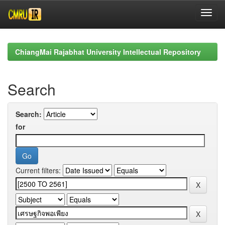
Skip
navigation
ChiangMai Rajabhat University Intellectual Repository
Search
Search:
for
Current filters: