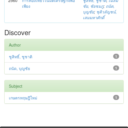
2560
การท่องเที่ยวในมิติเศรษฐกิจพอ
ชูสิทธิ์, ชูชาติ
;
เฉลิม
เพียง
ชัย, ชัยชมภู
;
ถนัด,
บุญชัย
;
ชุติวลัญชน์,
เสมมหาศักดิ์
Discover
Author
ชูสิทธิ์, ชูชาติ
1
ถนัด, บุญชัย
1
Subject
เกษตรทฤษฎีใหม่
1