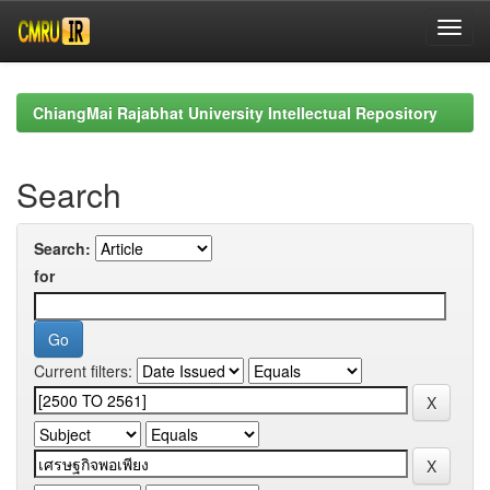
Skip
navigation
ChiangMai Rajabhat University Intellectual Repository
Search
Search:
for
Current filters: