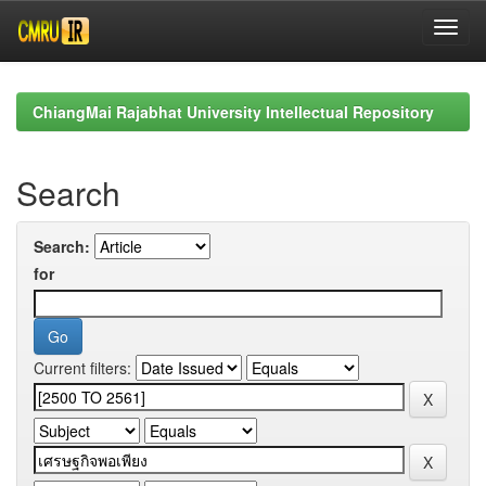
Skip
navigation
ChiangMai Rajabhat University Intellectual Repository
Search
Search:
for
Current filters: