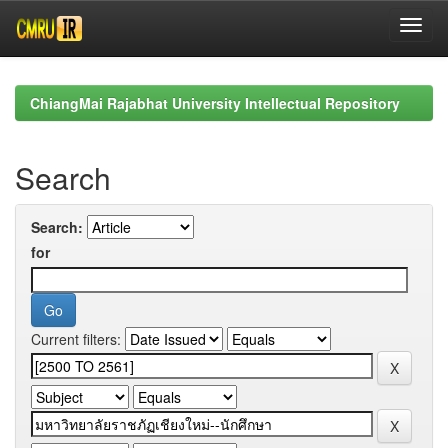
Skip
navigation
ChiangMai Rajabhat University Intellectual Repository
Search
Search:
for
Current filters: