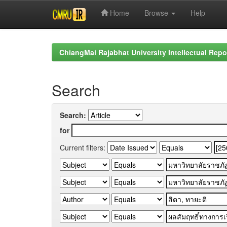
Home
Browse
Help
Skip
navigation
ChiangMai Rajabhat University Intellectual Repo
Search
Search:
for
Current filters: