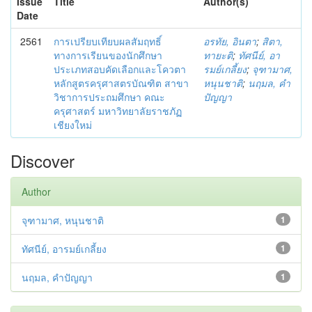
Issue
Title
Author(s)
Date
2561
การเปรียบเทียบผลสัมฤทธิ์
อรทัย, อินตา
;
สิตา,
ทางการเรียนของนักศึกษา
ทายะติ
;
ทัศนีย์, อา
ประเภทสอบคัดเลือกและโควตา
รมย์เกลี้ยง
;
จุฑามาศ,
หลักสูตรครุศาสตรบัณฑิต สาขา
หนุนชาติ
;
นฤมล, คำ
วิชาการประถมศึกษา คณะ
ปัญญา
ครุศาสตร์ มหาวิทยาลัยราชภัฏ
เชียงใหม่
Discover
Author
จุฑามาศ, หนุนชาติ
1
ทัศนีย์, อารมย์เกลี้ยง
1
นฤมล, คำปัญญา
1