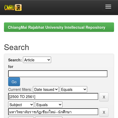
Skip
navigation
ChiangMai Rajabhat University Intellectual Repository
Search
Search:
for
Current filters: