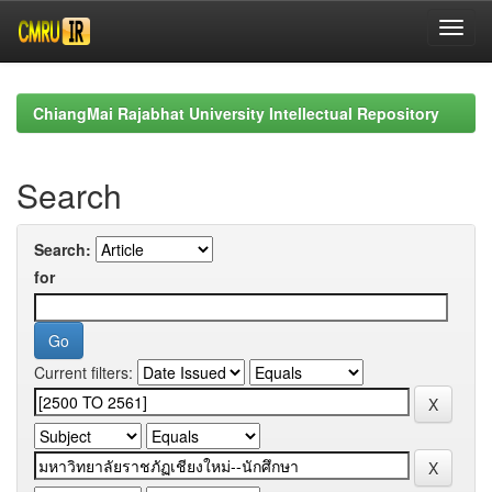
Skip
navigation
ChiangMai Rajabhat University Intellectual Repository
Search
Search:
for
Current filters: