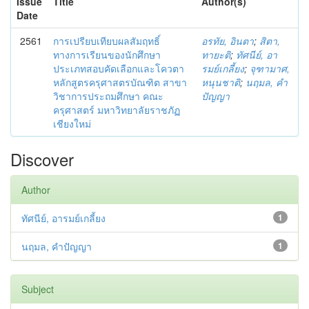
Issue
Title
Author(s)
Date
2561
การเปรียบเทียบผลสัมฤทธิ์
อรทัย, อินตา
;
สิตา,
ทางการเรียนของนักศึกษา
ทายะติ
;
ทัศนีย์, อา
ประเภทสอบคัดเลือกและโควตา
รมย์เกลี้ยง
;
จุฑามาศ,
หลักสูตรครุศาสตรบัณฑิต สาขา
หนุนชาติ
;
นฤมล, คำ
วิชาการประถมศึกษา คณะ
ปัญญา
ครุศาสตร์ มหาวิทยาลัยราชภัฏ
เชียงใหม่
Discover
Author
ทัศนีย์, อารมย์เกลี้ยง
1
นฤมล, คำปัญญา
1
Subject