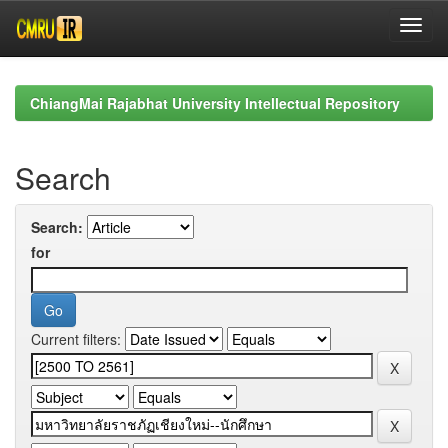
Skip
navigation
ChiangMai Rajabhat University Intellectual Repository
Search
Search:
for
Current filters: