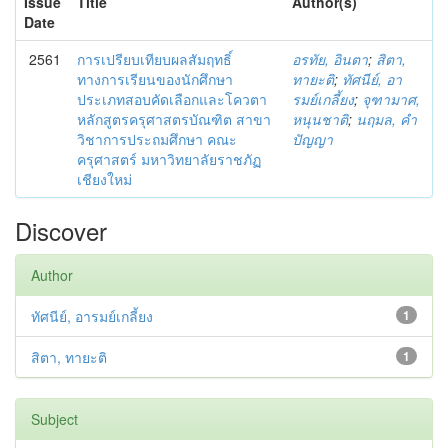
Issue
Title
Author(s)
Date
2561
การเปรียบเทียบผลสัมฤทธิ์
อรทัย, อินตา
;
สิตา,
ทางการเรียนของนักศึกษา
ทายะติ
;
ทัศนีย์, อา
ประเภทสอบคัดเลือกและโควตา
รมย์เกลี้ยง
;
จุฑามาศ,
หลักสูตรครุศาสตรบัณฑิต สาขา
หนุนชาติ
;
นฤมล, คำ
วิชาการประถมศึกษา คณะ
ปัญญา
ครุศาสตร์ มหาวิทยาลัยราชภัฏ
เชียงใหม่
Discover
Author
ทัศนีย์, อารมย์เกลี้ยง
1
สิตา, ทายะติ
1
Subject