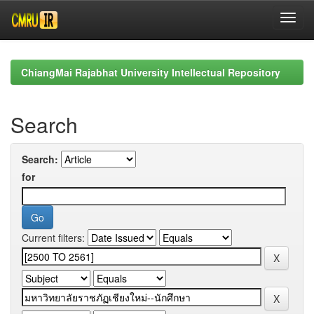
Skip
navigation
ChiangMai Rajabhat University Intellectual Repository
Search
Search:
for
Current filters: