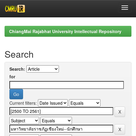
Skip
navigation
ChiangMai Rajabhat University Intellectual Repository
Search
Search:
for
Current filters: