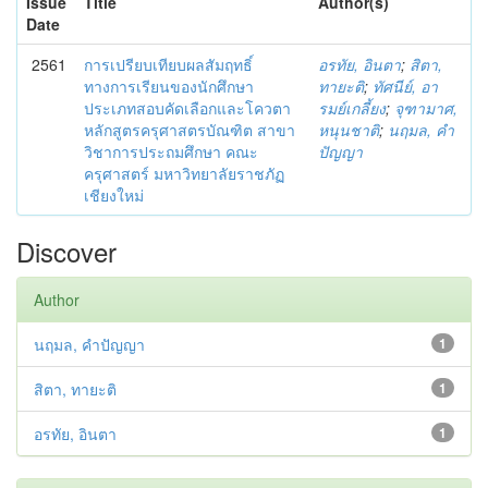
Issue
Title
Author(s)
Date
2561
การเปรียบเทียบผลสัมฤทธิ์
อรทัย, อินตา
;
สิตา,
ทางการเรียนของนักศึกษา
ทายะติ
;
ทัศนีย์, อา
ประเภทสอบคัดเลือกและโควตา
รมย์เกลี้ยง
;
จุฑามาศ,
หลักสูตรครุศาสตรบัณฑิต สาขา
หนุนชาติ
;
นฤมล, คำ
วิชาการประถมศึกษา คณะ
ปัญญา
ครุศาสตร์ มหาวิทยาลัยราชภัฏ
เชียงใหม่
Discover
Author
นฤมล, คำปัญญา
1
สิตา, ทายะติ
1
อรทัย, อินตา
1