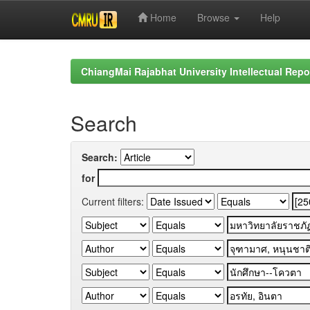
Home
Browse
Help
Skip
navigation
ChiangMai Rajabhat University Intellectual Repo
Search
Search:
for
Current filters: