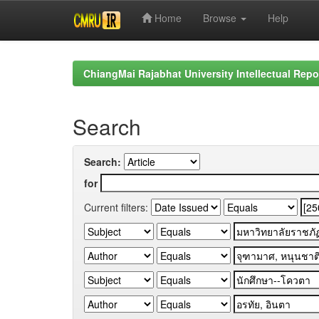
Home
Browse
Help
Skip
navigation
ChiangMai Rajabhat University Intellectual Repo
Search
Search:
for
Current filters: