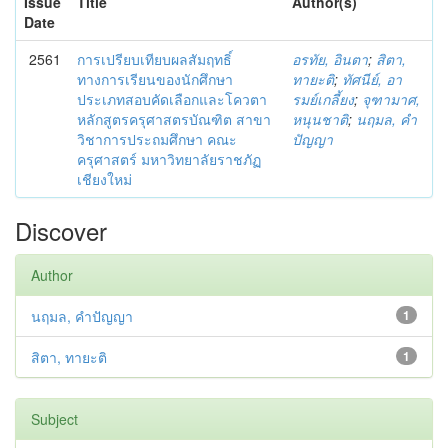
Issue
Title
Author(s)
Date
2561
การเปรียบเทียบผลสัมฤทธิ์
อรทัย, อินตา
;
สิตา,
ทางการเรียนของนักศึกษา
ทายะติ
;
ทัศนีย์, อา
ประเภทสอบคัดเลือกและโควตา
รมย์เกลี้ยง
;
จุฑามาศ,
หลักสูตรครุศาสตรบัณฑิต สาขา
หนุนชาติ
;
นฤมล, คำ
วิชาการประถมศึกษา คณะ
ปัญญา
ครุศาสตร์ มหาวิทยาลัยราชภัฏ
เชียงใหม่
Discover
Author
นฤมล, คำปัญญา
1
สิตา, ทายะติ
1
Subject