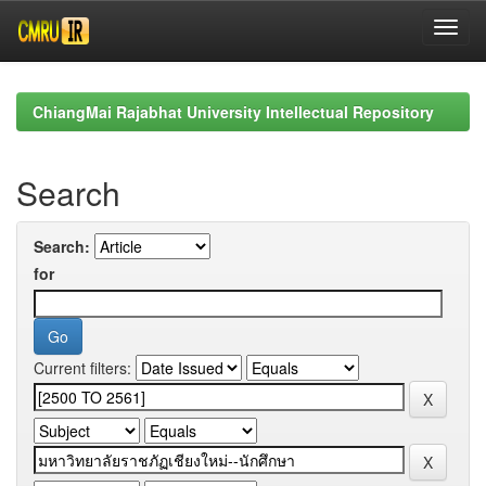
Skip
navigation
ChiangMai Rajabhat University Intellectual Repository
Search
Search:
for
Current filters: