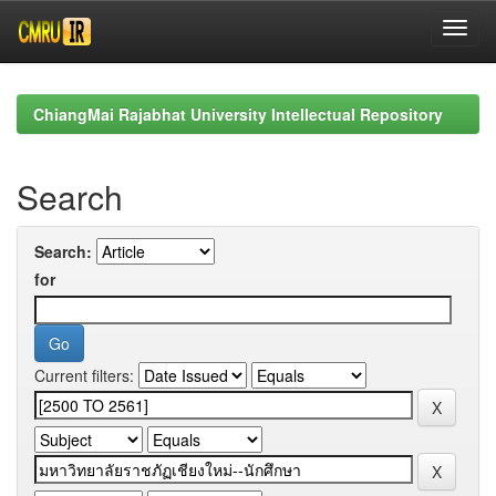
Skip
navigation
ChiangMai Rajabhat University Intellectual Repository
Search
Search:
for
Current filters: