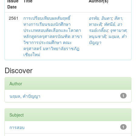
Issue
Title
Author(s)
Date
2561
การเปรียบเทียบผลสัมฤทธิ์
อรทัย, อินตา
;
สิตา,
ทางการเรียนของนักศึกษา
ทายะติ
;
ทัศนีย์, อา
ประเภทสอบคัดเลือกและโควตา
รมย์เกลี้ยง
;
จุฑามาศ,
หลักสูตรครุศาสตรบัณฑิต สาขา
หนุนชาติ
;
นฤมล, คำ
วิชาการประถมศึกษา คณะ
ปัญญา
ครุศาสตร์ มหาวิทยาลัยราชภัฏ
เชียงใหม่
Discover
Author
นฤมล, คำปัญญา
1
Subject
การสอบ
1