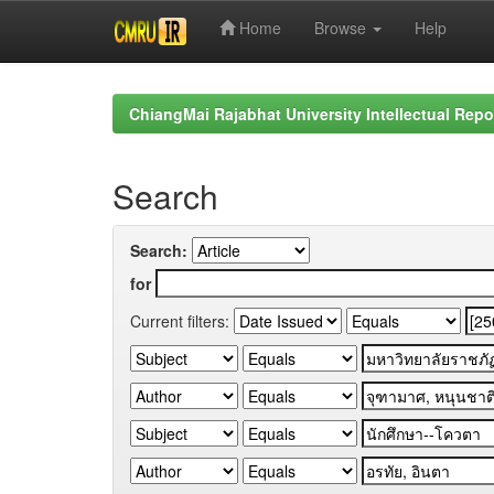
Home
Browse
Help
Skip
navigation
ChiangMai Rajabhat University Intellectual Repo
Search
Search:
for
Current filters: