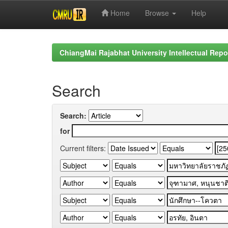
Home
Browse
Help
Skip
navigation
ChiangMai Rajabhat University Intellectual Repo
Search
Search:
for
Current filters: